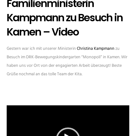
Familienministerin
Kampmann zu Besuch in
Kamen – Video
Gestern war ich mit unserer Ministerin
Christina Kampmann
zu
Besuch im DRK-Bewegungskindergarten “Monopoli” in Kamen. Wir
haben uns vor Ort von der engagierten Arbeit überzeugt! Beste
Grüße nochmal an das tolle Team der Kita.
Video-
Player