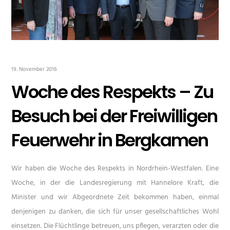
19. November 2016
Woche des Respekts – Zu
Besuch bei der Freiwilligen
Feuerwehr in Bergkamen
Wir haben die Woche des Respekts in Nordrhein-Westfalen. Eine
Woche, in der die Landesregierung mit Hannelore Kraft, die
Minister und wir Abgeordnete Zeit bekommen haben, einmal
denjenigen zu danken, die sich für unser gesellschaftliches Wohl
einsetzen. Die Flüchtlinge betreuen, uns pflegen, verarzten oder die