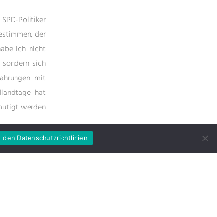
 SPD-Politiker
bestimmen, der
abe ich nicht
 sondern sich
fahrungen mit
dlandtage hat
rmutigt werden
 den Datenschutzrichtlinien