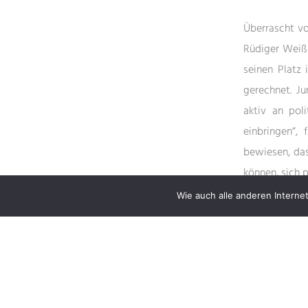
Überrascht vo
Rüdiger Weiß 
seinen Platz
gerechnet. J
aktiv an pol
einbringen“,
bewiesen, das
können, sich p
Wie auch alle anderen Internet
Quelle: Westfä