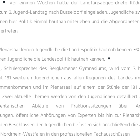
N
Vor einigen Wochen hatte der Landtagsabgeordnete Rüdi
zum 3. Jugend-Landtag nach Düsseldorf eingeladen. Jugendliche z
nen hier Politik einmal hautnah miterleben und die Abgeordnete
vertreten.
©
rnen Jugendliche die Landespolitik hautnah kennen.
a, Schülersprecher des Bergkamener Gymnasiums, wird vom 7. b
 181 weiteren Jugendlichen aus allen Regionen des Landes im
mmenkommen und im Plenarsaal auf einem der Stühle der 181
 Zwei aktuelle Themen werden von den Jugendlichen detailliert 
entarischen Abläufe von Fraktionssitzungen über Arbe
zungen, öffentliche Anhörungen von Experten bis hin zur Plenars
t den Beschlüssen der Jugendlichen befassen sich anschließend di
Nordrhein-Westfalen in den professionellen Fachausschüssen.