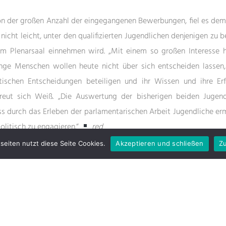
n der großen Anzahl der eingegangenen Bewerbungen, fiel es dem
nicht leicht, unter den qualifizierten Jugendlichen denjenigen zu 
 im Plenarsaal einnehmen wird. „Mit einem so großen Interesse h
unge Menschen wollen heute nicht über sich entscheiden lassen,
itischen Entscheidungen beteiligen und ihr Wissen und ihre Er
 freut sich Weiß. „Die Auswertung der bisherigen beiden Jugen
s durch das Erleben der parlamentarischen Arbeit Jugendliche e
olitisch zu engagieren.“
red
seiten nutzt diese Seite Cookies.
Akzeptieren und schließen
Zu
lischer Anzeiger v. 06.09.2010