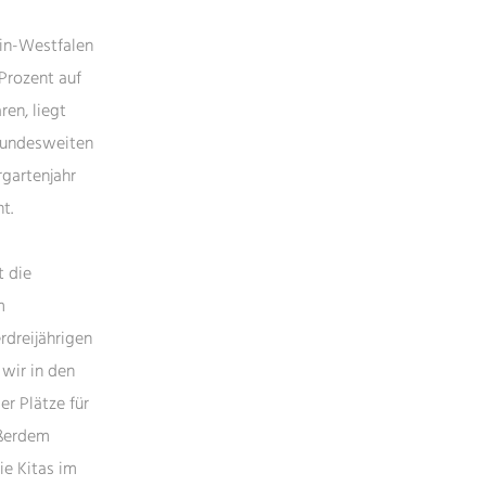
ein-Westfalen
Prozent auf
ren, liegt
 bundesweiten
rgartenjahr
t.
t die
m
rdreijährigen
wir in den
er Plätze für
ußerdem
ie Kitas im