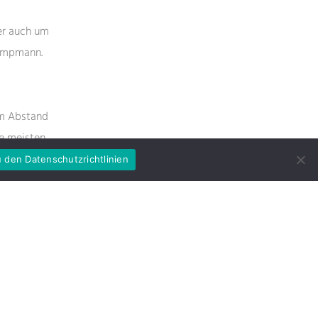
er auch um
Kampmann.
em Abstand
ie meisten
 den Datenschutzrichtlinien