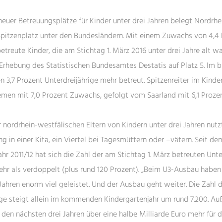
euer Betreuungsplätze für Kinder unter drei Jahren belegt Nordrh
Spitzenplatz unter den Bundesländern.
Mit einem Zuwachs von 4,4 
etreute Kinder, die am Stichtag 1. März 2016 unter drei Jahre alt wa
Erhebung des Statistischen Bundesamtes Destatis auf Platz 5. Im
n 3,7 Prozent Unterdreijährige mehr betreut. Spitzenreiter im Kinde
remen mit 7,0 Prozent Zuwachs, gefolgt vom Saarland mit 6,1 Prozen
r nordrhein-westfälischen Eltern von Kindern unter drei Jahren nutz
g in einer Kita, ein Viertel bei Tagesmüttern oder –vätern. Seit de
hr 2011/12 hat sich die Zahl der am Stichtag 1. März betreuten Unte
hr als verdoppelt (plus rund 120 Prozent). „Beim U3-Ausbau haben 
ahren enorm viel geleistet. Und der Ausbau geht weiter. Die Zahl d
ige steigt allein im kommenden Kindergartenjahr um rund 7.200. A
 den nächsten drei Jahren über eine halbe Milliarde Euro mehr für d