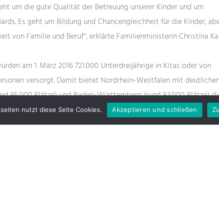
geht um die gute Qualität der Betreuung unserer Kinder und um
ards. Es geht um Bildung und Chancengleichheit für die Kinder, ab
keit von Familie und Beruf“, erklärte Familienministerin Christina 
rden am 1. März 2016 721.000 Unterdreijährige in Kitas oder von
rsonen versorgt. Damit bietet Nordrhein-Westfalen mit deutlich
und 95.000 Plätze) und Baden-Württemberg (rund 83.000 Plätze) d
tze für kleine Kinder in Deutschland an.
seiten nutzt diese Seite Cookies.
Akzeptieren und schließen
Zu