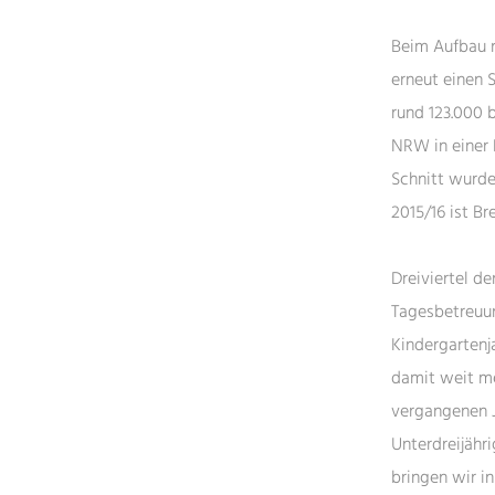
Beim Aufbau n
erneut einen 
rund 123.000 b
NRW in einer 
Schnitt wurde
2015/16 ist B
Dreiviertel de
Tagesbetreuun
Kindergartenja
damit weit me
vergangenen J
Unterdreijähr
bringen wir in