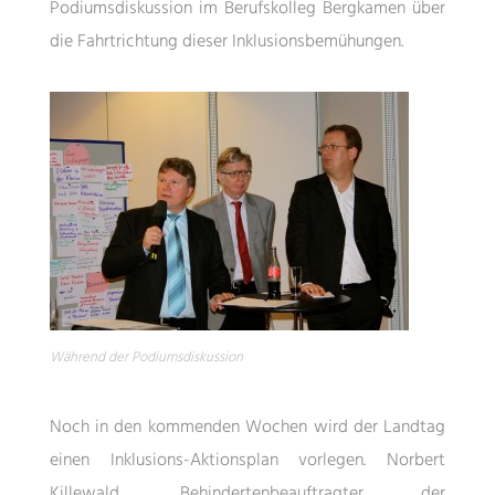
Podiumsdiskussion im Berufskolleg Bergkamen über
die Fahrtrichtung dieser Inklusionsbemühungen.
Während der Podiumsdiskussion
Noch in den kommenden Wochen wird der Landtag
einen Inklusions-Aktionsplan vorlegen. Norbert
Killewald, Behindertenbeauftragter der