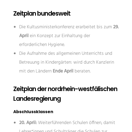
Zeitplan bundesweit
Die Kultusministerkonferenz erarbeitet bis zum
29.
April
ein Konzept zur Einhaltung der
erforderlichen Hygiene.
Die Aufnahme des allgemeinen Unterrichts und
Betreuung in Kindergärten: wird durch Kanzlerin
mit den Ländern
Ende April
beraten.
Zeitplan der nordrhein-westfälischen
Landesregierung
Abschlussklassen
20. April:
Weiterführenden Schulen öffnen, damit
Lehrer*innen und Schulträger die Schulen zur