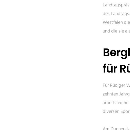
Landtagspräsi
des Landtags.
Westfalen die
und die sie a
Berg
für 
Für Rüdiger W
zehnten Jahr
arbeitsreiche
diversen Spor
Am Donnerstag