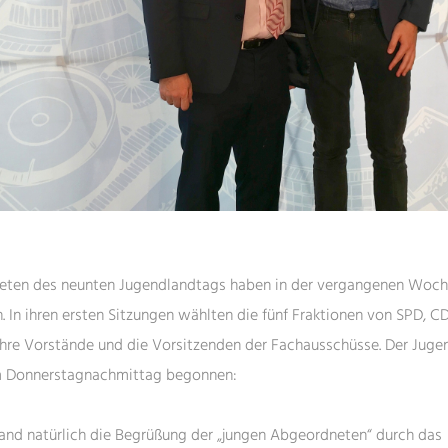
eten des neunten Jugendlandtags haben in der vergangenen Woche
In ihren ersten Sitzungen wählten die fünf Fraktionen von SPD, 
hre Vorstände und die Vorsitzenden der Fachausschüsse. Der Jug
m Donnerstagnachmittag begonnen:
nd natürlich die Begrüßung der „jungen Abgeordneten“ durch das