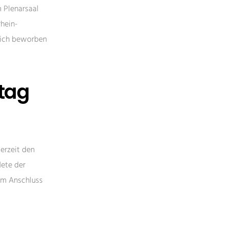
 Plenarsaal
rhein-
sich beworben
tag
derzeit den
ete der
 im Anschluss