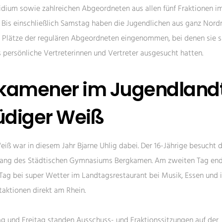
dium sowie zahlreichen Abgeordneten aus allen fünf Fraktionen im
 Bis einschließlich Samstag haben die Jugendlichen aus ganz Nord
 Plätze der regulären Abgeordneten eingenommen, bei denen sie 
ls persönliche Vertreterinnen und Vertreter ausgesucht hatten.
kamener im Jugendland
Rüdiger Weiß
eiß war in diesem Jahr Bjarne Uhlig dabei. Der 16-Jährige besucht 
gang des Städtischen Gymnasiums Bergkamen. Am zweiten Tag end
 Tag bei super Wetter im Landtagsrestaurant bei Musik, Essen und
taktionen direkt am Rhein.
 und Freitag standen Ausschuss- und Fraktionssitzungen auf der