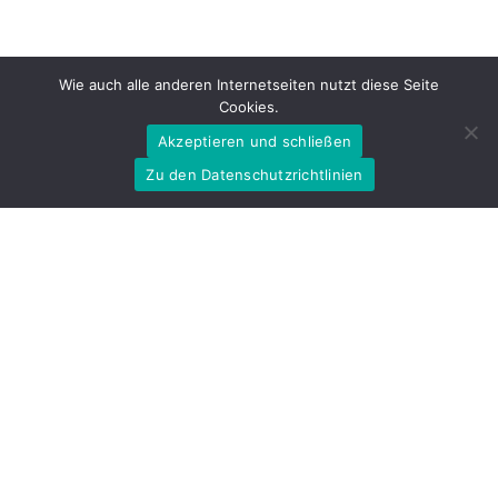
ANLIEGER
ANWOHNER
BÜRGER
Wie auch alle anderen Internetseiten nutzt diese Seite
Cookies.
BÜRGERINNEN
ENTLASTEN
FRAKTION
Akzeptieren und schließen
KOMMUNE
LANDTAG
NRW
Zu den Datenschutzrichtlinien
RÜDIGER WEISS
SPD
STRASSENAUSBAUBEITRAG
WAHLKREIS
IHNEN KÖNNTE AUCH GEFALLEN: