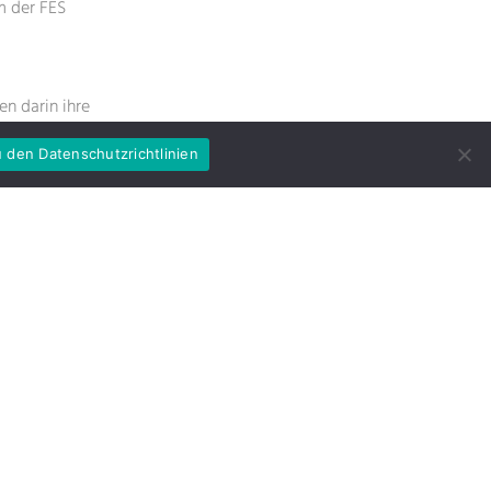
m der FES
en darin ihre
aliban, aber
 den Datenschutzrichtlinien
Erzählung
 im Anschluss
 illustrative
ORFÜHRUNG
FRIEDRICH-EBERT-STIFTUNG