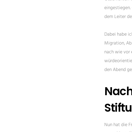
eingestiegen.
dem Leiter de
Dabei habe ic
Migration, Ab
nach wie vor 
würdeorientie
den Abend gef
Nachb
Stift
Nun hat die Fr