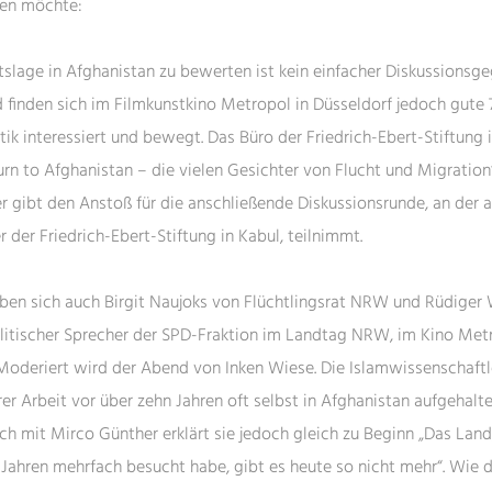
ilen möchte:
itslage in Afghanistan zu bewerten ist kein einfacher Diskussionsg
finden sich im Filmkunstkino Metropol in Düsseldorf jedoch gute
tik interessiert und bewegt. Das Büro der Friedrich-Ebert-Stiftung 
urn to Afghanistan – die vielen Gesichter von Flucht und Migration
er gibt den Anstoß für die anschließende Diskussionsrunde, an der 
r der Friedrich-Ebert-Stiftung in Kabul, teilnimmt.
en sich auch Birgit Naujoks von Flüchtlingsrat NRW und Rüdiger
itischer Sprecher der SPD-Fraktion im Landtag NRW, im Kino Met
Moderiert wird der Abend von Inken Wiese. Die Islamwissenschaftle
er Arbeit vor über zehn Jahren oft selbst in Afghanistan aufgehalt
h mit Mirco Günther erklärt sie jedoch gleich zu Beginn „Das Land
 Jahren mehrfach besucht habe, gibt es heute so nicht mehr“. Wie 