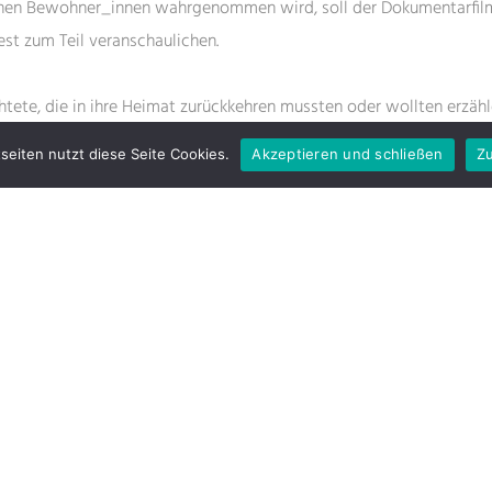
inen Bewohner_innen wahrgenommen wird, soll der Dokumentarfil
st zum Teil veranschaulichen.
htete, die in ihre Heimat zurückkehren mussten oder wollten erzähl
Sie berichten von Abschiebungen aus Deutschland, Flucht vor den T
seiten nutzt diese Seite Cookies.
Akzeptieren und schließen
Zu
Traum, sich in der Heimat eine Zukunft aufbauen zu können. Jede 
ne individuelle Perspektive und Situation, wie auch Mirco Günther
rlich sind diese Fälle nicht repräsentativ“. Vielmehr soll der Film eine
uf die Thematik bieten.”
ge Bericht ist auf der
Seite
der Stiftung abrufbar.
ERSTATTUNG
DÜSSELDORF
FES
FILM
FILMV