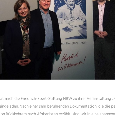
hat mich die Friedrich-Ebert-Stiftung NRW zu ihrer Veranstaltung „
eingeladen. Nach einer sehr berührenden Dokumentation, die die p
on Rückkehrern nach Afghanistan erzählt, sind wir in eine spannen