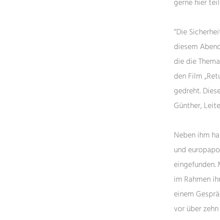
gerne hier te
“Die Sicherhe
diesem Abend 
die die Thema
den Film „Ret
gedreht. Dies
Günther, Leite
Neben ihm hab
und europapol
eingefunden. 
im Rahmen ihr
einem Gespräc
vor über zehn