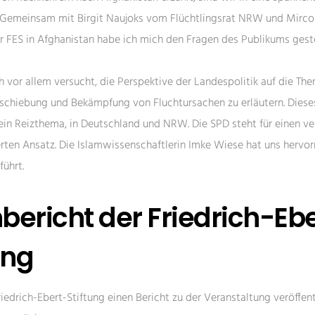
 Gemeinsam mit Birgit Naujoks vom Flüchtlingsrat NRW und Mirco
r FES in Afghanistan habe ich mich den Fragen des Publikums geste
h vor allem versucht, die Perspektive der Landespolitik auf die Th
schiebung und Bekämpfung von Fluchtursachen zu erläutern. Diese
ein Reizthema, in Deutschland und NRW. Die SPD steht für einen ve
rten Ansatz. Die Islamwissenschaftlerin Imke Wiese hat uns hervo
ührt.
ericht der Friedrich-Eb
ung
iedrich-Ebert-Stiftung einen Bericht zu der Veranstaltung veröffent