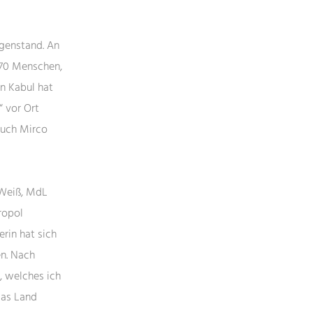
egenstand. An
 70 Menschen,
in Kabul hat
“ vor Ort
auch Mirco
 Weiß, MdL
ropol
rin hat sich
en. Nach
, welches ich
das Land