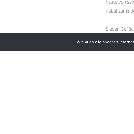
heute von se
Kabul zuminde
Sieben Geflüc
Geschichten. 
Wie auch alle anderen Internet
auch von dem 
beleuchtet ei
erklärt; „Natü
Perspektive a
Der vollständi
AFGHANISTAN
BERICHT
BERICHT