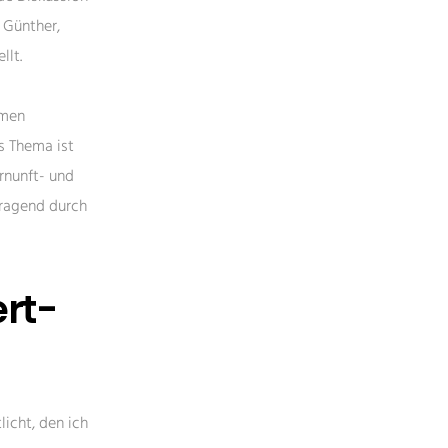
 Günther,
llt.
emen
s Thema ist
rnunft- und
rragend durch
ert-
licht, den ich